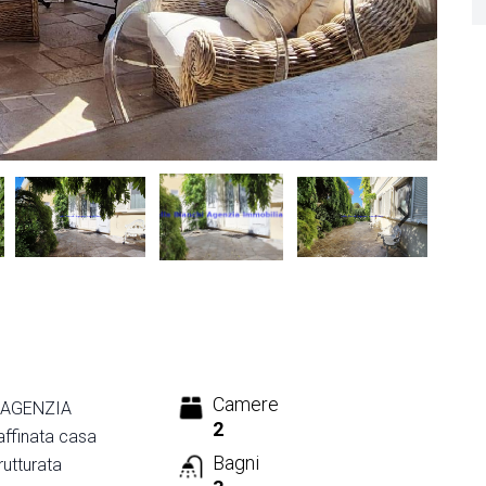
Camere
L'AGENZIA
2
ffinata casa
Bagni
rutturata