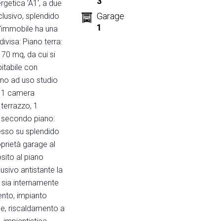
3
getica 'A1', a due
Garage
sclusivo, splendido
1
L'immobile ha una
ivisa: Piano terra:
 70 mq, da cui si
itabile con
no ad uso studio
, 1 camera
terrazzo, 1
l secondo piano:
esso su splendido
oprietà garage al
osito al piano
usivo antistante la
 sia internamente
ento, impianto
che, riscaldamento a