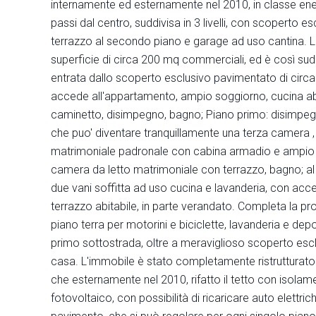
internamente ed esternamente nel 2010, in classe ener
passi dal centro, suddivisa in 3 livelli, con scoperto e
terrazzo al secondo piano e garage ad uso cantina. 
superficie di circa 200 mq commerciali, ed è così sudd
entrata dallo scoperto esclusivo pavimentato di circa
accede all'appartamento, ampio soggiorno, cucina ab
caminetto, disimpegno, bagno; Piano primo: disimpeg
che puo' diventare tranquillamente una terza camera 
matrimoniale padronale con cabina armadio e ampio 
camera da letto matrimoniale con terrazzo, bagno; a
due vani soffitta ad uso cucina e lavanderia, con acc
terrazzo abitabile, in parte verandato. Completa la pr
piano terra per motorini e biciclette, lavanderia e dep
primo sottostrada, oltre a meraviglioso scoperto escl
casa. L'immobile è stato completamente ristrutturato
che esternamente nel 2010, rifatto il tetto con isolam
fotovoltaico, con possibilità di ricaricare auto elettri