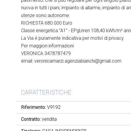
pavimento, che si può regolare per ogni singolo piano,
nuova in tutti i piani, impianto di allarme, impianto di a
utenze sono autonome.
RICHIESTA 680.000 Euro
Classe energetica "A1" - EPgl,nren 108,40 kWh/m² ann
La Via è puramente indicativa per motivi di privacy.
Per maggiori informazioni
VERONICA 3478787479
email: veronicamarzi.agenziabianchi@gmail.com
CARATTERISTICHE
Riferimento:
V9192
Contratto:
vendita