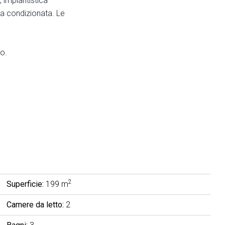
 impiantistica
ria condizionata. Le
o.
2
Superficie:
199 m
Camere da letto:
2